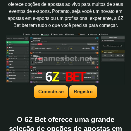
oferece opções de apostas ao vivo para muitos de seus
eventos de e-sports. Portanto, seja você um novato em
apostas em e-sports ou um profissional experiente, a 6Z
Bet bet tem tudo o que você precisa para começar.
Conecte-se
Registro
O 6Z Bet oferece uma grande
seleção de opções de apostas em