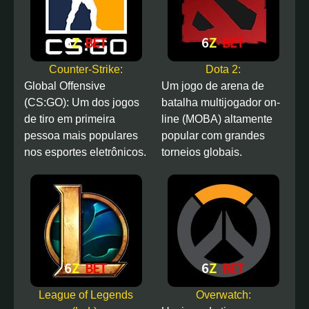
Counter-Strike:
Dota 2:
Global Offensive
Um jogo de arena de
(CS:GO): Um dos jogos
batalha multijogador on-
de tiro em primeira
line (MOBA) altamente
pessoa mais populares
popular com grandes
nos esportes eletrônicos.
torneios globais.
League of Legends
Overwatch: