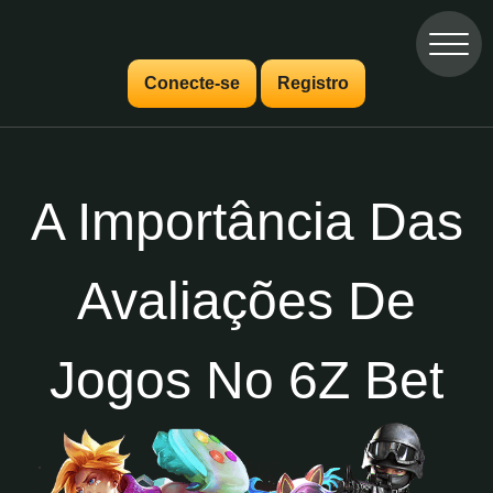
Conecte-se
Registro
A Importância Das
Avaliações De
Jogos No 6Z Bet