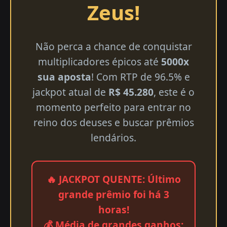
Zeus!
Não perca a chance de conquistar
multiplicadores épicos até
5000x
sua aposta
! Com RTP de 96.5% e
jackpot atual de
R$ 45.280
, este é o
momento perfeito para entrar no
reino dos deuses e buscar prêmios
lendários.
🔥 JACKPOT QUENTE: Último
grande prêmio foi há 3
horas!
💰 Média de grandes ganhos: