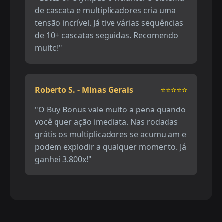
de cascata e multiplicadores cria uma
tensão incrível. Já tive várias sequências
de 10+ cascatas seguidas. Recomendo
muito!"
Roberto S. - Minas Gerais
⭐⭐⭐⭐⭐
"O Buy Bonus vale muito a pena quando
você quer ação imediata. Nas rodadas
grátis os multiplicadores se acumulam e
podem explodir a qualquer momento. Já
ganhei 3.800x!"