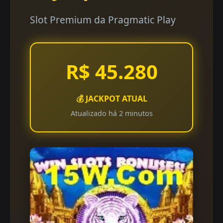
Slot Premium da Pragmatic Play
R$ 45.280
💰 JACKPOT ATUAL
Atualizado há 2 minutos