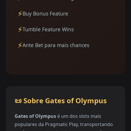
Buy Bonus Feature
Tumble Feature Wins
Ante Bet para mais chances
📜 Sobre Gates of Olympus
Gates of Olympus
é um dos slots mais
populares da Pragmatic Play, transportando