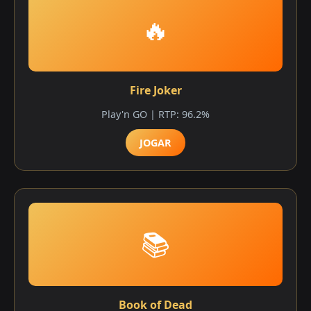
🔥
Fire Joker
Play'n GO | RTP: 96.2%
JOGAR
📚
Book of Dead