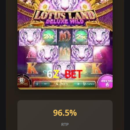
96.5%
RTP