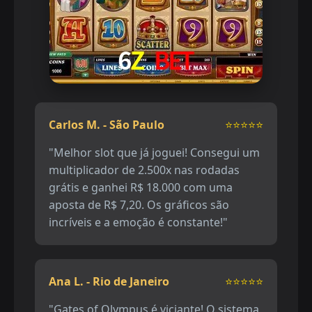
Carlos M. - São Paulo
⭐⭐⭐⭐⭐
"Melhor slot que já joguei! Consegui um
multiplicador de 2.500x nas rodadas
grátis e ganhei R$ 18.000 com uma
aposta de R$ 7,20. Os gráficos são
incríveis e a emoção é constante!"
Ana L. - Rio de Janeiro
⭐⭐⭐⭐⭐
"Gates of Olympus é viciante! O sistema