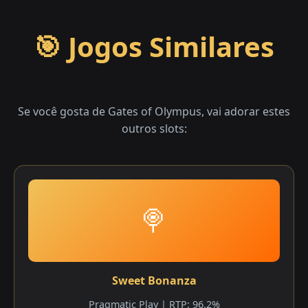
🎯 Jogos Similares
Se você gosta de Gates of Olympus, vai adorar estes
outros slots:
🍭
Sweet Bonanza
Pragmatic Play | RTP: 96.2%