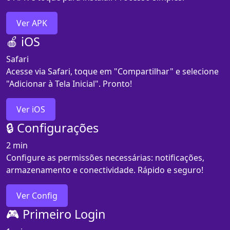
Ver APK
🍎 iOS
Safari
Acesse via Safari, toque em "Compartilhar" e selecione
"Adicionar à Tela Inicial". Pronto!
Ver iOS
🔒 Configurações
2 min
Configure as permissões necessárias: notificações,
armazenamento e conectividade. Rápido e seguro!
Ver Config
🎮 Primeiro Login