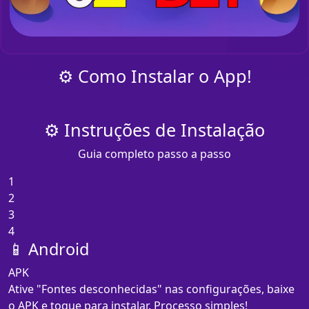
⚙️ Como Instalar o App!
⚙️ Instruções de Instalação
Guia completo passo a passo
1
2
3
4
📱 Android
APK
Ative "Fontes desconhecidas" nas configurações, baixe
o APK e toque para instalar. Processo simples!