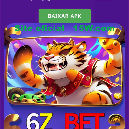
BAIXAR APK