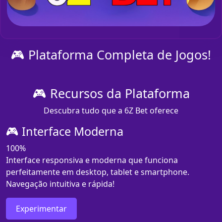
🎮 Plataforma Completa de Jogos!
🎮 Recursos da Plataforma
Descubra tudo que a 6Z Bet oferece
🎮 Interface Moderna
100%
Interface responsiva e moderna que funciona
perfeitamente em desktop, tablet e smartphone.
Navegação intuitiva e rápida!
Experimentar