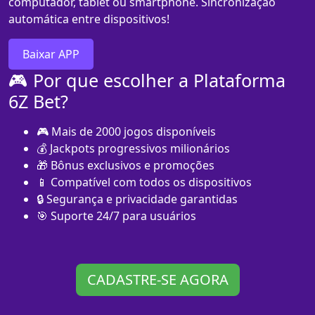
computador, tablet ou smartphone. Sincronização
automática entre dispositivos!
Baixar APP
🎮 Por que escolher a Plataforma
6Z Bet?
🎮 Mais de 2000 jogos disponíveis
💰 Jackpots progressivos milionários
🎁 Bônus exclusivos e promoções
📱 Compatível com todos os dispositivos
🔒 Segurança e privacidade garantidas
🎯 Suporte 24/7 para usuários
CADASTRE-SE AGORA