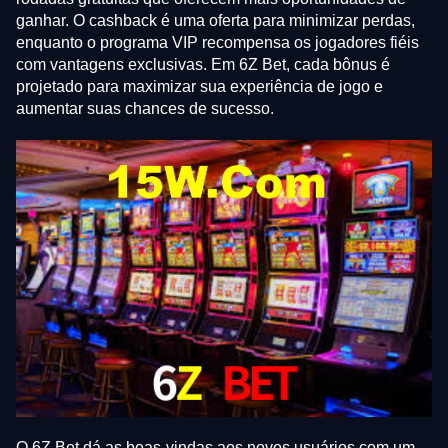
ganhar. O cashback é uma oferta para minimizar perdas,
enquanto o programa VIP recompensa os jogadores fiéis
com vantagens exclusivas. Em 6Z Bet, cada bônus é
projetado para maximizar sua experiência de jogo e
aumentar suas chances de sucesso.
O 6Z Bet dá as boas-vindas aos novos usuários com um