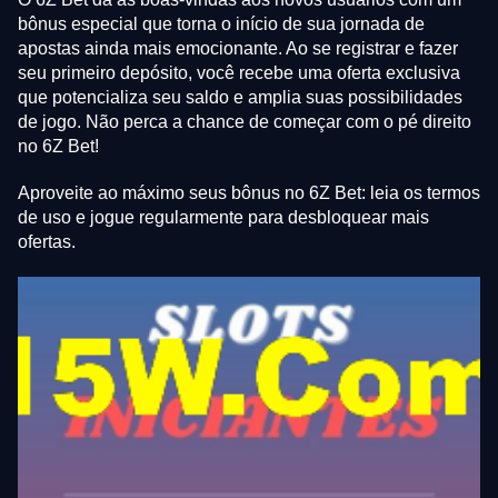
bônus especial que torna o início de sua jornada de
apostas ainda mais emocionante. Ao se registrar e fazer
seu primeiro depósito, você recebe uma oferta exclusiva
que potencializa seu saldo e amplia suas possibilidades
de jogo. Não perca a chance de começar com o pé direito
no 6Z Bet!
Aproveite ao máximo seus bônus no 6Z Bet: leia os termos
de uso e jogue regularmente para desbloquear mais
ofertas.