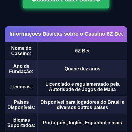
Informações Básicas sobre o Cassino 6Z Bet
Nome do
6Z Bet
Cassino:
Ano de
Quase dez anos
Fundação:
Licenciado e regulamentado pela
Licenças:
Autoridade de Jogos de Malta
Países
Disponível para jogadores do Brasil e
Disponíveis:
diversos outros países
Idiomas
Português, Inglês, Espanhol e mais
Suportados: