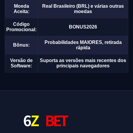
Moeda
Real Brasileiro (BRL) e várias outras
Aceita:
moedas
Código
BONUS2026
Promocional:
Probabilidades MAIORES, retirada
Bônus:
rápida
Versão de
Suporta as versões mais recentes dos
Software:
principais navegadores