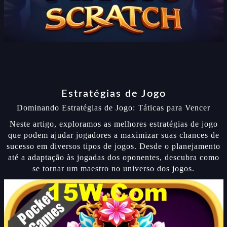
Estratégias de Jogo
Dominando Estratégias de Jogo: Táticas para Vencer
Neste artigo, exploramos as melhores estratégias de jogo
que podem ajudar jogadores a maximizar suas chances de
sucesso em diversos tipos de jogos. Desde o planejamento
até a adaptação às jogadas dos oponentes, descubra como
se tornar um maestro no universo dos jogos.