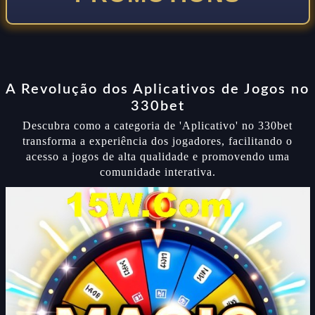
A Revolução dos Aplicativos de Jogos no
330bet
Descubra como a categoria de 'Aplicativo' no 330bet
transforma a experiência dos jogadores, facilitando o
acesso a jogos de alta qualidade e promovendo uma
comunidade interativa.