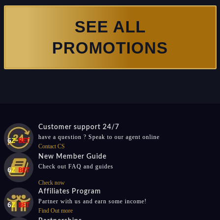
SEE ALL
PROMOTIONS
Customer support 24/7
have a question ? Speak to our agent online
Contact CS
New Member Guide
Check out FAQ and guides
Check now
Affiliates Program
Partner with us and earn some income!
Find Out more