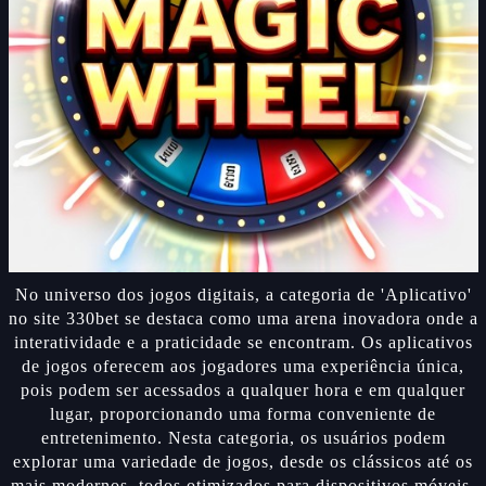
No universo dos jogos digitais, a categoria de 'Aplicativo'
no site 330bet se destaca como uma arena inovadora onde a
interatividade e a praticidade se encontram. Os aplicativos
de jogos oferecem aos jogadores uma experiência única,
pois podem ser acessados a qualquer hora e em qualquer
lugar, proporcionando uma forma conveniente de
entretenimento. Nesta categoria, os usuários podem
explorar uma variedade de jogos, desde os clássicos até os
mais modernos, todos otimizados para dispositivos móveis.