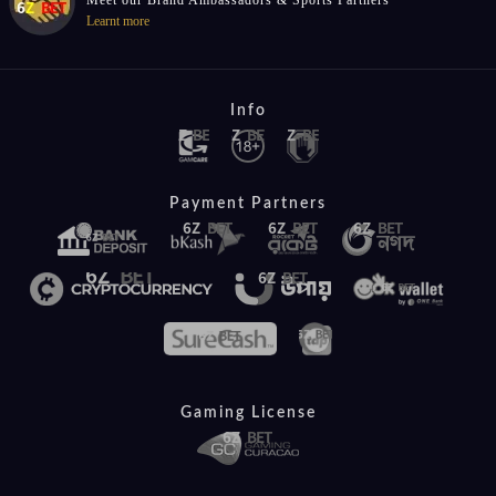
Learnt more
Info
Payment Partners
Gaming License