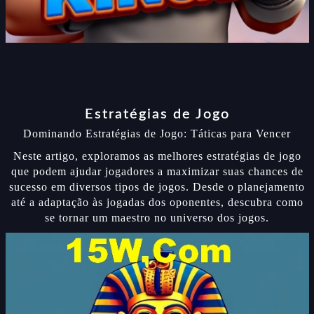
Estratégias de Jogo
Dominando Estratégias de Jogo: Táticas para Vencer
Neste artigo, exploramos as melhores estratégias de jogo
que podem ajudar jogadores a maximizar suas chances de
sucesso em diversos tipos de jogos. Desde o planejamento
até a adaptação às jogadas dos oponentes, descubra como
se tornar um maestro no universo dos jogos.