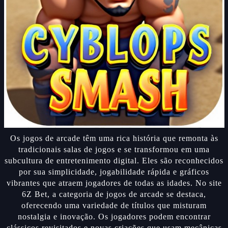
Os jogos de arcade têm uma rica história que remonta às
tradicionais salas de jogos e se transformou em uma
subcultura de entretenimento digital. Eles são reconhecidos
por sua simplicidade, jogabilidade rápida e gráficos
vibrantes que atraem jogadores de todas as idades. No site
6Z Bet, a categoria de jogos de arcade se destaca,
oferecendo uma variedade de títulos que misturam
nostalgia e inovação. Os jogadores podem encontrar
clássicos revisitados e novas criações que usam mecânicas