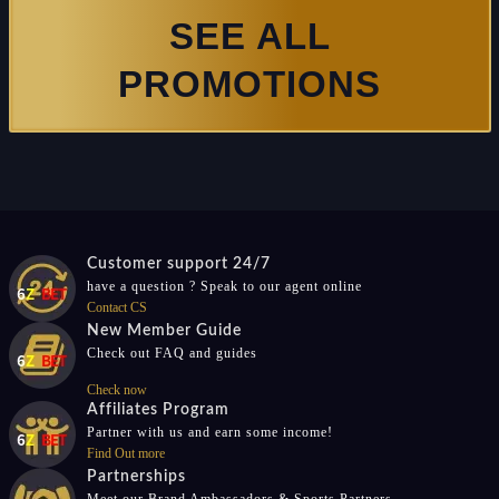
SEE ALL
PROMOTIONS
Customer support 24/7
have a question ? Speak to our agent online
Contact CS
New Member Guide
Check out FAQ and guides
Check now
Affiliates Program
Partner with us and earn some income!
Find Out more
Partnerships
Meet our Brand Ambassadors & Sports Partners