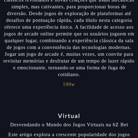
simples, mas cativantes, para proporcionar horas de
diversão. Desde jogos de exploração de plataformas até
desafios de pontuação rápida, cada título nesta categoria
oferece uma experiência única. A facilidade de acesso aos
jogos de arcade online permite que os usuários joguem em
qualquer lugar, combinando a experiência clássica da sala
de jogos com a conveniência das tecnologias modernas.
Jogar um jogo de arcade é, muitas vezes, um convite para
revisitar memórias e desfrutar de um tempo de lazer rápido
e emocionante, tornando-se uma forma de fuga do
cotidiano.
199w
Virtual
Desvendando o Mundo dos Jogos Virtuais na 6Z Bet
Este artigo explora a crescente popularidade dos jogos