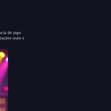
ncia de jogo
rações reais e