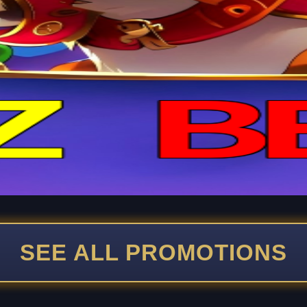
SEE ALL PROMOTIONS