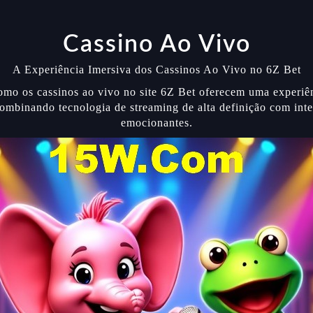
Cassino Ao Vivo
A Experiência Imersiva dos Cassinos Ao Vivo no 6Z Bet
mo os cassinos ao vivo no site 6Z Bet oferecem uma experiê
ombinando tecnologia de streaming de alta definição com inte
emocionantes.