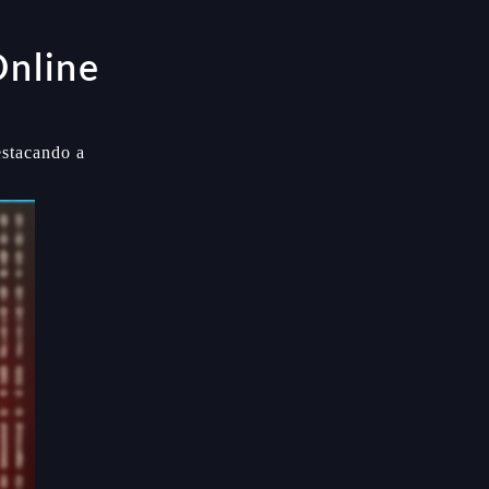
nline
estacando a