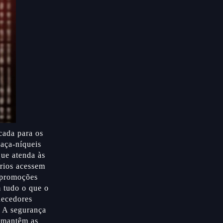
cada para os
aça-níqueis
que atenda às
ários acessem
 promoções
m tudo o que o
necedores
. A segurança
 mantêm as