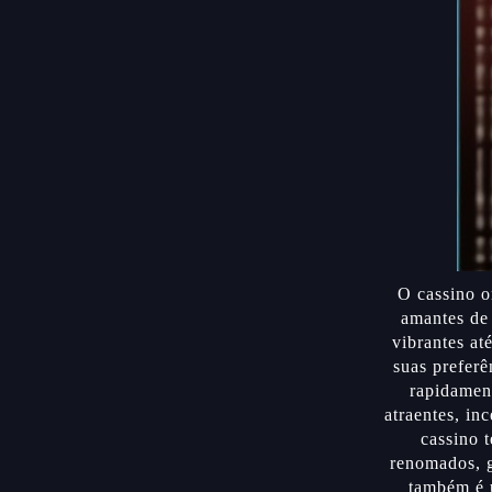
O cassino o
amantes de
vibrantes at
suas preferê
rapidamen
atraentes, in
cassino 
renomados, g
também é 