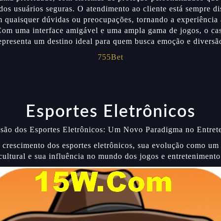
dos usuários seguras. O atendimento ao cliente está sempre di
m quaisquer dúvidas ou preocupações, tornando a experiência 
Com uma interface amigável e uma ampla gama de jogos, o ca
epresenta um destino ideal para quem busca emoção e diversã
755Bet
Esportes Eletrônicos
são dos Esportes Eletrônicos: Um Novo Paradigma no Entret
 crescimento dos esportes eletrônicos, sua evolução como u
cultural e sua influência no mundo dos jogos e entretenimento