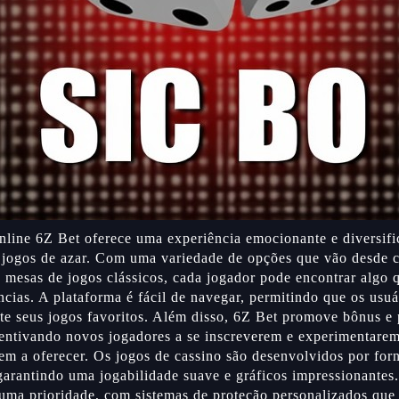
nline 6Z Bet oferece uma experiência emocionante e diversifi
 jogos de azar. Com uma variedade de opções que vão desde c
é mesas de jogos clássicos, cada jogador pode encontrar algo 
ncias. A plataforma é fácil de navegar, permitindo que os usu
te seus jogos favoritos. Além disso, 6Z Bet promove bônus e
centivando novos jogadores a se inscreverem e experimentare
tem a oferecer. Os jogos de cassino são desenvolvidos por for
arantindo uma jogabilidade suave e gráficos impressionantes
uma prioridade, com sistemas de proteção personalizados que